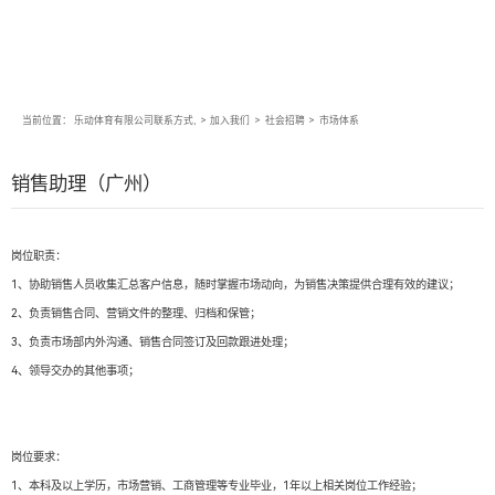
当前位置：
乐动体育有限公司联系方式,
>
加入我们
>
社会招聘
>
市场体系
销售助理（广州）
岗位职责：
1、协助销售人员收集汇总客户信息，随时掌握市场动向，为销售决策提供合理有效的建议；
2、负责销售合同、营销文件的整理、归档和保管；
3、负责市场部内外沟通、销售合同签订及回款跟进处理；
4、领导交办的其他事项；
岗位要求：
1、本科及以上学历，市场营销、工商管理等专业毕业，1年以上相关岗位工作经验；