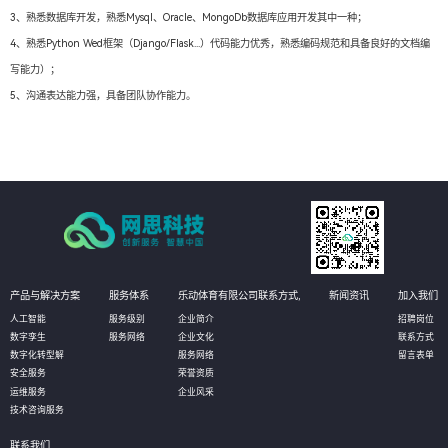
3、熟悉数据库开发，熟悉Mysql、Oracle、MongoDb数据库应用开发其中一种；
4、熟悉Python Wed框架（Django/Flask...）代码能力优秀，熟悉编码规范和具备良好的文档编
写能力）；
5、沟通表达能力强，具备团队协作能力。
产品与解决方案
服务体系
乐动体育有限公司联系方式,
新闻资讯
加入我们
人工智能
服务级别
企业简介
招聘岗位
数字孪生
服务网络
企业文化
联系方式
数字化转型解
服务网络
留言表单
安全服务
荣誉资质
运维服务
企业风采
技术咨询服务
联系我们