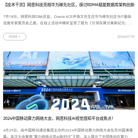
【技术干货】网思科技亮相华为稼先社区，探讨RDMA赋能数据库架构创新
7月18日，网思科技DBA总监、Oracle ACE尹海文先生应华为稼先社区与IT基础
设施专家委员会之邀，在线上活动中精彩呈现了题为《引领存算分离新纪元：
RDMA技术驱动数据库架构创新》的前沿技术演讲。此次分享聚焦于
RDMA（Remote Direct Memory Access）技术与数据库领域的深度融合，不仅深
MORE >
2024/07/19
入剖析了RDMA的核心机制及其对数据库性能
2024中国移动算力网络大会，网思科技AI视觉感知平台成焦点！
4月29日，由中国移动通信集团主办的2024中国移动算力网络大会在苏州圆满落
幕。本次大会聚焦“算力网络点亮AI新时代”主题，深入展示了中国移动在算力网