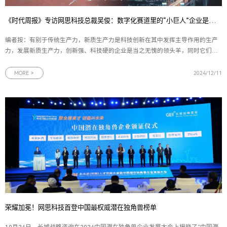
《时代周报》专访网思科技总裁吴俊：数字化赛道里的“小巨人”企业是如何炼成的？
编者按：有别于传统生产力，新质生产力是科技创新在其中发挥主导作用的生产
力，发展新质生产力，创新强、科技硬的企业是当之无愧的领头羊，同时它们也
对金融服务提出了更高的要求。围绕科技企业普遍存在的“高技术、高研发、轻资
产”等特征，邮储银行广州市分行践行大行担当，探索创新、专业的金融产品和服
MORE >
2024/12/11
务模式。为此，时
荣耀加冕！网思科技首登中国最权威潜在独角兽榜单
10月24日，长城战略咨询在2024中国潜在独角兽企业发展大会上揭晓了“中国潜