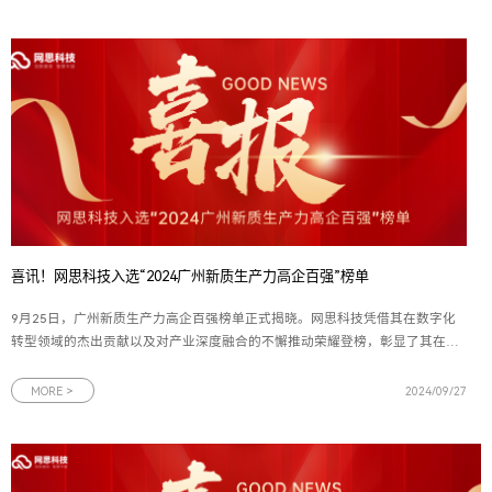
案领域的应用拓展，促
喜讯！网思科技入选“2024广州新质生产力高企百强”榜单
9月25日，广州新质生产力高企百强榜单正式揭晓。网思科技凭借其在数字化
转型领域的杰出贡献以及对产业深度融合的不懈推动荣耀登榜，彰显了其在数
字化领域的深厚积淀与卓越能力。此前，网思科技已连续两年蝉联“广州拟上市
高企百强企业”殊荣，此次再度入选更是对其实力与潜力的双重肯定。图为广州
MORE >
2024/09/27
新质生产力高企百强榜