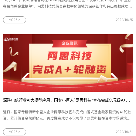
在独角兽企业榜单”，网思科技凭借其在数字化领域的深耕细作和突出贡献成功上
榜，与众多如滴答出行、暗物智能、大族机器人等知名企业并肩而立。图为网思
科技代表（左六）上台领奖网思科技首次跻身榜单，不仅是长城战略咨询对企业
MORE >
2024/10/25
在技术创新、
深耕电信行业AI大模型应用，国专小巨人“网思科技”宣布完成亿元级A+轮融资
近日，国家专精特新小巨人企业网思科技宣布完成由范式基金独家投资的A+轮融
资，累计融资金额超亿元。再度融资成功不仅彰显了网思科技在资本市场逆境中
的坚韧与活力，更是国内投资机构对网思科技实力及未来前景的坚定认可。此轮
资金的注入，将助力网思科技进一步深化技术研发，推动其在更多数字化解决方
MORE >
2024/10/21