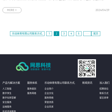
络领域的宏伟规划与核心实力。作为数字化技术标杆企业之一，网思科技携其最
新研发的AlphaMind® AI视觉感知平台和一系列AI智慧解决方案精彩亮相。图为
MORE >
2024/04/29
2024中国移动算力网络
乐动体育有限公司联系方式,
1
2
3
4
5
···
尾页
产品与解决方案
服务体系
乐动体育有限公司联系方式,
新闻资讯
加入我们
人工智能
服务级别
企业简介
招聘岗位
数字孪生
服务网络
企业文化
联系方式
数字化转型解
服务网络
留言表单
安全服务
荣誉资质
运维服务
企业风采
技术咨询服务